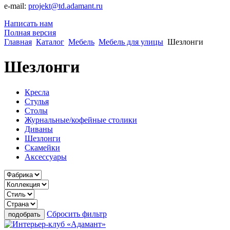
e-mail:
projekt@td.adamant.ru
Написать нам
Полная версия
Главная
Каталог
Мебель
Мебель для улицы
Шезлонги
Шезлонги
Кресла
Стулья
Столы
Журнальные/кофейные столики
Диваны
Шезлонги
Скамейки
Аксессуары
Сбросить фильтр